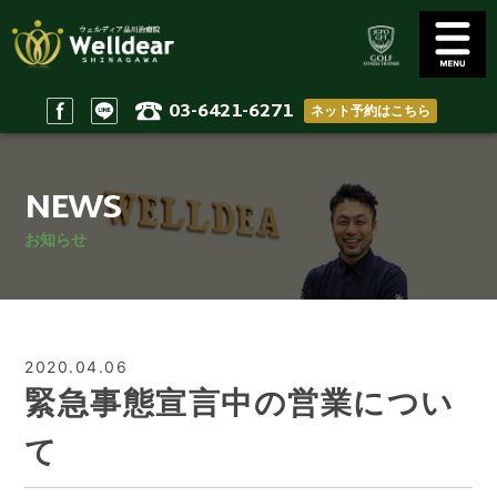
03-6421-6271
ネット予約はこちら
Golf Conditioning
Body Practices
ゴルフコンディショニング
一般治療/出張治療
NEWS
Staff
Access
スタッフ
アクセス
お知らせ
Reserve & Contact
Home
ご予約＆問い合わせ
ホーム
2020.04.06
緊急事態宣言中の営業につい
て