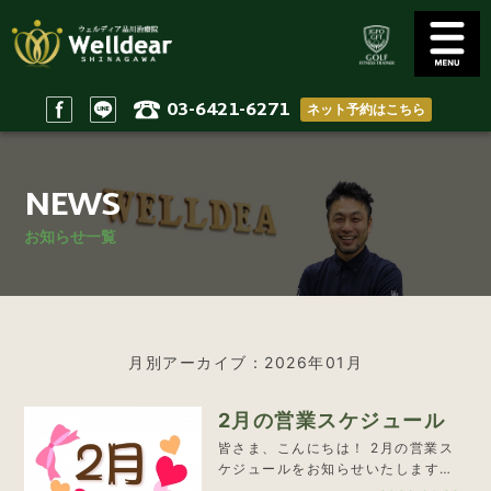
03-6421-6271
ネット予約はこちら
Golf Conditioning
Body Practices
ゴルフコンディショニング
一般治療/出張治療
NEWS
Staff
Access
スタッフ
アクセス
お知らせ一覧
Reserve & Contact
Home
ご予約＆問い合わせ
ホーム
月別アーカイブ：2026年01月
2月の営業スケジュール
皆さま、こんにちは！ 2月の営業ス
ケジュールをお知らせいたします。
これまで、火…