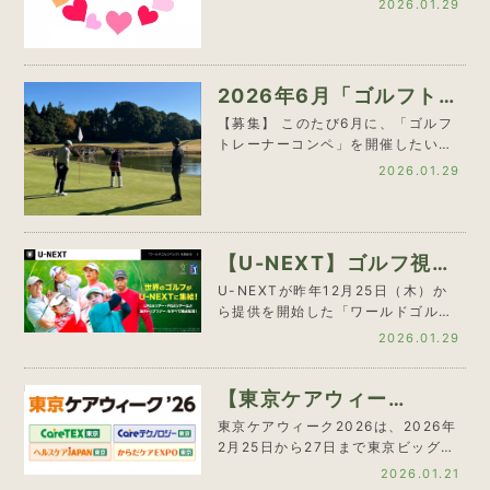
2026.01.29
2026年6月「ゴルフトレ
ーナーコンペ」参加者募
【募集】 このたび6月に、「ゴルフ
トレーナーコンペ」を開催したいと
集！
考えております。 日頃、身…
2026.01.29
【U-NEXT】ゴルフ視聴
に特化した「ワールドゴ
U-NEXTが昨年12月25日（木）か
ら提供を開始した「ワールドゴルフ
ルフパック」…
パック」が熱い！ …
2026.01.29
【東京ケアウィー
ク’26】 無料ご招待券配
東京ケアウィーク2026は、2026年
2月25日から27日まで東京ビッグサ
布中！
イトで開催され…
2026.01.21