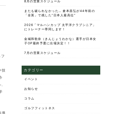
8月の営業スケジュール
またも破られなかった… 倉本昌弘が44年前の
「全英」で残した“日本人最高位”
2026「マルハンカップ 太平洋クラブシニア」
にトレーナー帯同します！
金城和歌奈（きんじょうわかな）選手が日本女
子OP最終予選に出場決定！！
7月の営業スケジュール
みフ
カテゴリー
や技
今
イベント
ル、
お知らせ
学
コラム
ゴルフフィットネス
指導