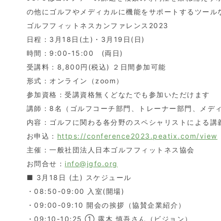
の他にゴルフやメディカルに機能をサポートするツール
ゴルフフィットネスカンファレンス2023
日程：3月18日(土)・3月19日(日)
時間：9:00-15:00 (両日)
受講料：8,800円(税込) ２日間参加可能
形式：オンライン（zoom）
参加資格：受講資格無くどなたでも参加いただけます
講師：8名（ゴルフコーチ部門、トレーナー部門、メデ
内容：ゴルフに関わる各分野のスペシャリストによる講
お申込：
https://conference2023.peatix.com/view
主催：一般社団法人日本ゴルフフィットネス協会
お問合せ：
info@jgfo.org
■ 3月18日 (土) スケジュール
・08:50-09:00 入室(開場)
・09:00-09:10 開会の挨拶（協賛企業紹介）
・09:10-10:25 ① 露木 慎吾さん（ビジョン）