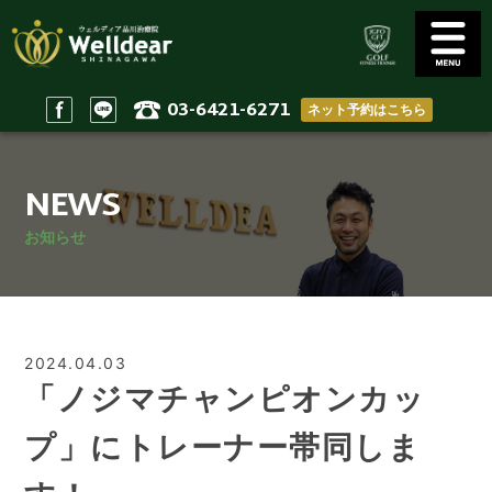
03-6421-6271
ネット予約はこちら
Golf Conditioning
Body Practices
ゴルフコンディショニング
一般治療/出張治療
NEWS
Staff
Access
スタッフ
アクセス
お知らせ
Reserve & Contact
Home
ご予約＆問い合わせ
ホーム
2024.04.03
「ノジマチャンピオンカッ
プ」にトレーナー帯同しま