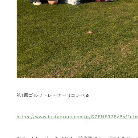
第1回ゴルフトレーナー’sコンペ⛳️
https://www.instagram.com/p/DZENE97EzBs/?ut