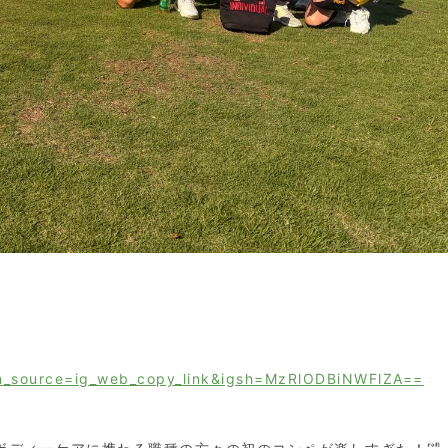
m_source=ig_web_copy_link&igsh=MzRlODBiNWFlZA==