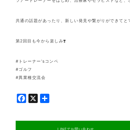
ツアートレーナーをはじめ、治療家やセラピストなど、
共通の話題があったり、新しい発見や繋がりができてと
第2回目も今から楽しみ❣️
#トレーナー’sコンペ
#ゴルフ
#異業種交流会
Facebook
X
共
有
LINEでお問い合わせ