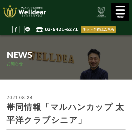
03-6421-6271
ネット予約はこちら
Golf Conditioning
Body Practices
ゴルフコンディショニング
一般治療/出張治療
NEWS
Staff
Access
スタッフ
アクセス
お知らせ
Reserve & Contact
Home
ご予約＆問い合わせ
ホーム
2021.08.24
帯同情報「マルハンカップ 太
平洋クラブシニア」