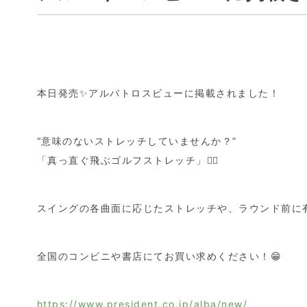
本日発売✨アルバトロスビューに掲載されました！
“意味のないストレッチしていませんか？”
「真っ直ぐ飛ぶゴルフストレッチ」🏌️‍♂️
スイングの各曲面に応じたストレッチや、ラウンド前に有
全国のコンビニや書店にてお買い求めください！😁
https://www.president.co.jp/alba/new/