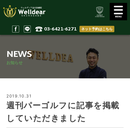
03-6421-6271
ネット予約はこちら
Golf Conditioning
Body Practices
ゴルフコンディショニング
一般治療/出張治療
NEWS
Staff
Access
スタッフ
アクセス
お知らせ
Reserve & Contact
Home
ご予約＆問い合わせ
ホーム
2019.10.31
週刊パーゴルフに記事を掲載
していただきました