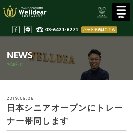
03-6421-6271
ネット予約はこちら
Golf Conditioning
Body Practices
ゴルフコンディショニング
一般治療/出張治療
NEWS
Staff
Access
スタッフ
アクセス
お知らせ
Reserve & Contact
Home
ご予約＆問い合わせ
ホーム
2019.09.08
日本シニアオープンにトレー
ナー帯同します