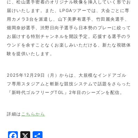
に、松山選手密着のオリジナル映像を挿入していく形でお
届けいたします。また、LPGAツアーでは、大会ごとに専
用カメラ3台を派遣し、山下美夢有選手、竹田麗央選手、
畑岡奈紗選手、渋野日向子選手ら日本勢のプレーに絞って
お届けする特別チャンネルを開設予定。応援する選手のラ
ウンドを余すことなくお楽しみいただける、新たな視聴体
験を提供いたします。
2025年12月29日（月）からは、大規模なインドアゴル
フ専用スタジアムと斬新な競技システムで話題をさらった
『新時代ゴルフリーグTGL』2年目のシーズンを配信。
詳細は
こちらから
Facebook
X
共