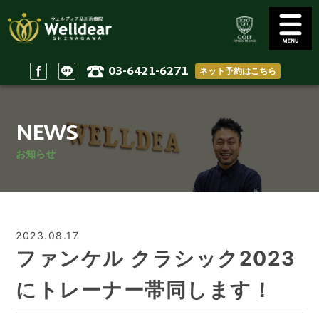
03-6421-6271
ネット予約はこちら
Golf Conditioning
Body Practices
ゴルフコンディショニング
一般治療/出張治療
NEWS
Staff
Access
スタッフ
アクセス
お知らせ
Reserve & Contact
Home
ご予約＆問い合わせ
ホーム
2023.08.17
ファンケル クラシック2023
にトレーナー帯同します！