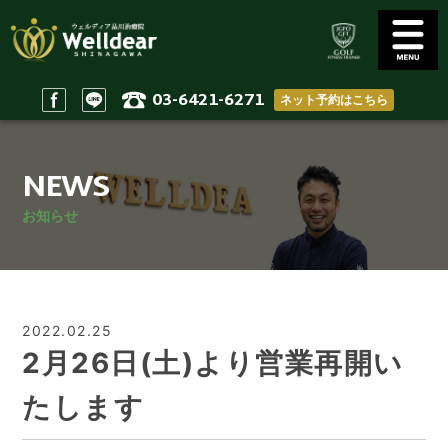
03-6421-6271
ネット予約はこちら
Golf Conditioning
Body Practices
ゴルフコンディショニング
一般治療/出張治療
NEWS
Staff
Access
スタッフ
アクセス
お知らせ
Reserve & Contact
Home
ご予約＆問い合わせ
ホーム
2022.02.25
2月26日(土)より営業再開い
たします