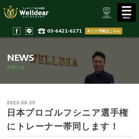
03-6421-6271
ネット予約はこちら
Golf Conditioning
Body Practices
ゴルフコンディショニング
一般治療/出張治療
NEWS
Staff
Access
スタッフ
アクセス
お知らせ
Reserve & Contact
Home
ご予約＆問い合わせ
ホーム
2023.09.25
日本プロゴルフシニア選手権
にトレーナー帯同します！