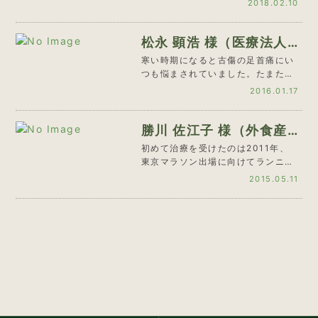
2018.02.10
とも…
松永 顕浩 様（医療法人
社団 有希会 まつなが歯
寒い時期になると古傷の足首痛にい
つも悩まされていました。たまたま
科 理事長）
同郷の集まりで七條先生と知り合い
2016.01.17
受診…
勝川 佐江子 様（外食産
業 教育担当）
初めて治療を受けたのは2011年、
東京マラソン出場に向けてランニン
グに励んでいた時のこと、左足首の
2015.05.11
横…