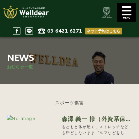
03-6421-6271
ネット予約はこちら
Golf Conditioning
Body Practices
ゴルフコンディショニング
一般治療/出張治療
NEWS
Staff
Access
スタッフ
アクセス
お知らせ一覧
Reserve & Contact
Home
ご予約＆問い合わせ
ホーム
スポーツ傷害
森澤 義一 様（外資系保
険会社 部長）
もともと体が硬く、ストレッチなど
も殆どしないままゴルフなどをして
いました。仕事で外を歩き続けるこ